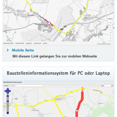
a
v
i
g
a
t
i
o
Mobile Seite
n
Mit diesem Link gelangen Sie zur mobilen Webseite
Baustelleninformationssystem für PC oder Laptop